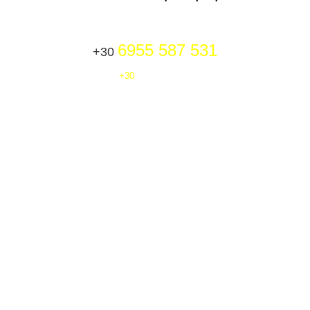
Καλέστε μας στο
6955 587 531
+30
+30
6972 178 930