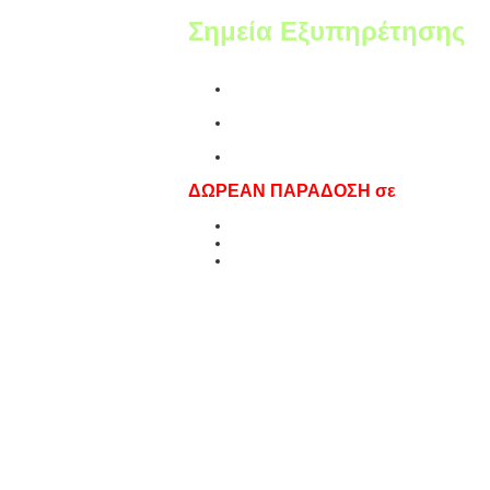
Σημεία Εξυπηρέτησης
Πέρδικα
Ιωάννινα,
Άκτιο, Πρέβεζα
ΔΩΡΕΑΝ ΠΑΡΑΔΟΣΗ
σε
Ηγουμενίτσα,
Πλαταριά,
Σύβοτα.