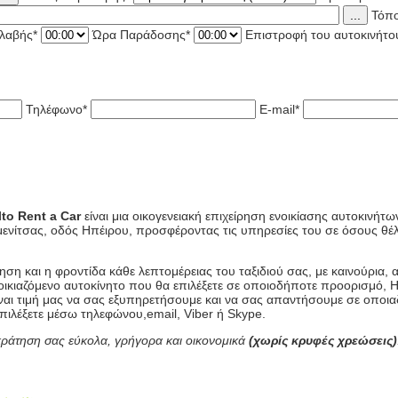
...
Τόπ
λαβής
*
Ώρα Παράδοσης
*
Επιστροφή του αυτοκινήτου
Τηλέφωνο
*
E-mail
*
lto Rent a Car
είναι μια οικογενειακή επιχείρηση ενοικίασης αυτοκινή
ενίτσας, οδός Ηπέιρου, προσφέροντας τις υπηρεσίες του σε όσους θέλ
ηση και η φροντίδα κάθε λεπτομέρειας του ταξιδιού σας, με καινούρια,
οικιαζόμενο αυτοκίνητο που θα επιλέξετε σε οποιοδήποτε προορισμό, Η
είναι τιμή μας να σας εξυπηρετήσουμε και να σας απαντήσουμε σε οποια
επιλέξετε μέσω τηλεφώνου,email, Viber ή Skype.
 κράτηση σας εύκολα, γρήγορα και οικονομικά
(χωρίς κρυφές χρεώσεις)