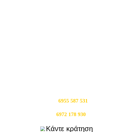
κάντε εύκολα &
γρήγορα την κράτηση σας!
+30
6955 587 531
+30
6972 178 930
Κάντε κράτηση