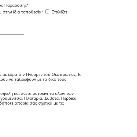
ος Παράδοσης
*
 στην ίδια τοποθεσία
*
Επιλέξτε
των με έδρα την Ηγουμενίτσα Θεσπρωτίας.Το
ουν να ταξιδέψουν με το δικό τους
 ασφαλή και άνετα αυτοκίνητα όλων των
γουμενίτσα, Πλαταριά, Σύβοτα, Πέρδικα.
δήποτε απορία σας σχετικά με τις
.